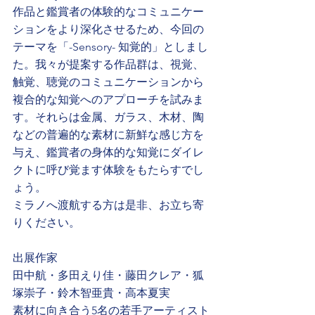
作品と鑑賞者の体験的なコミュニケー
ションをより深化させるため、今回の
テーマを「-Sensory- 知覚的」としまし
た。我々が提案する作品群は、視覚、
触覚、聴覚のコミュニケーションから
複合的な知覚へのアプローチを試みま
す。それらは金属、ガラス、木材、陶
などの普遍的な素材に新鮮な感じ方を
与え、鑑賞者の身体的な知覚にダイレ
クトに呼び覚ます体験をもたらすでし
ょう。
ミラノへ渡航する方は是非、お立ち寄
りください。
出展作家
田中航・多田えり佳・藤田クレア・狐
塚崇子・鈴木智亜貴・高本夏実
素材に向き合う5名の若手アーティスト